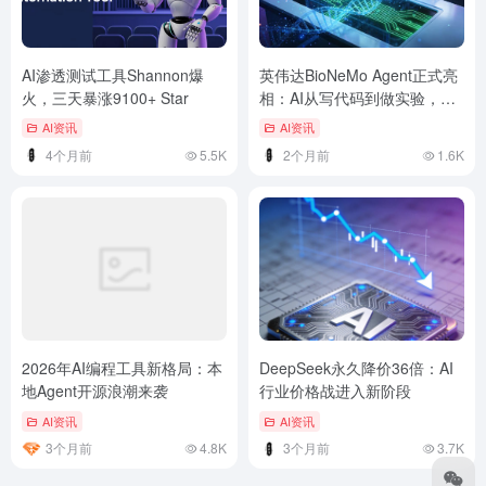
AI渗透测试工具Shannon爆
英伟达BioNeMo Agent正式亮
火，三天暴涨9100+ Star
相：AI从写代码到做实验，科
研领域迎来范式变革
AI资讯
AI资讯
4个月前
5.5K
2个月前
1.6K
2026年AI编程工具新格局：本
DeepSeek永久降价36倍：AI
地Agent开源浪潮来袭
行业价格战进入新阶段
AI资讯
AI资讯
3个月前
4.8K
3个月前
3.7K