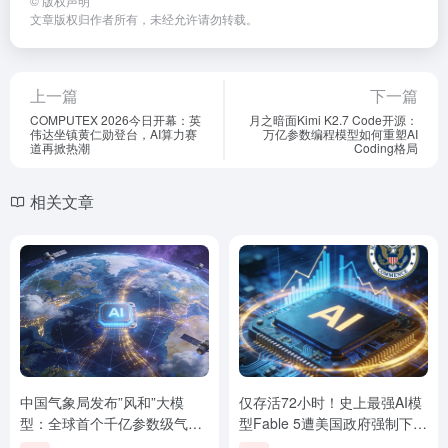
©
版权声明
文章版权归作者所有，未经允许请勿转载。
上一篇
下一篇
COMPUTEX 2026今日开幕：英
月之暗面Kimi K2.7 Code开源：
伟达坐镇黄仁勋登台，AI算力赛
万亿参数编程模型如何重塑AI
道再掀热潮
Coding格局
相关文章
中国气象局发布”风和”大模
仅存活72小时！史上最强AI模
型：全球首个千亿参数级气象
型Fable 5遭美国政府强制下
开源大语言模型正式亮相
架，国产替代潮来袭