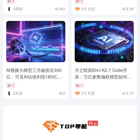
1
1
3周前
342
2个月前
3.3K
AI视频大模型三月融资近300
月之暗面Kimi K2.7 Code开
亿：可灵AI估值剑指180亿美
源：万亿参数编程模型如何重
元
塑AI Coding格局
1
1
2天前
2
2个月前
3.1K