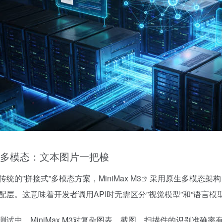
多模态：文本图片一把梭
传统的”拼接式”多模态方案，
MiniMax M3
采用原生多模态架构
配层。这意味着开发者调用API时无需区分”视觉模型”和”语言模
测试中，MiniMax M3对复杂图表、截图、扫描件的识别准确