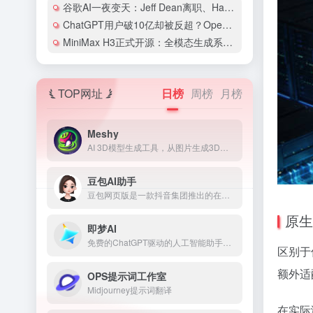
谷歌AI一夜变天：Jeff Dean离职、Hassabis卸任CEO，两大灵魂人物同日交棒
ChatGPT用户破10亿却被反超？OpenAI和Anthropic的竞争格局彻底变了
MiniMax H3正式开源：全模态生成系统首次开放权重，2K视频配价格仅为同类1/3
TOP网址
日榜
周榜
月榜
Meshy
AI 3D模型生成工具，从图片生成3D模型
豆包AI助手
豆包网页版是一款抖音集团推出的在线AI助手，基于云雀模型构建的在线使用的多功能人工智能工具和免费AI聊天机器人
原生
即梦AI
免费的ChatGPT驱动的人工智能助手，住在你的浏览器的角落
区别于
额外适
OPS提示词工作室
Midjourney提示词翻译
在实际