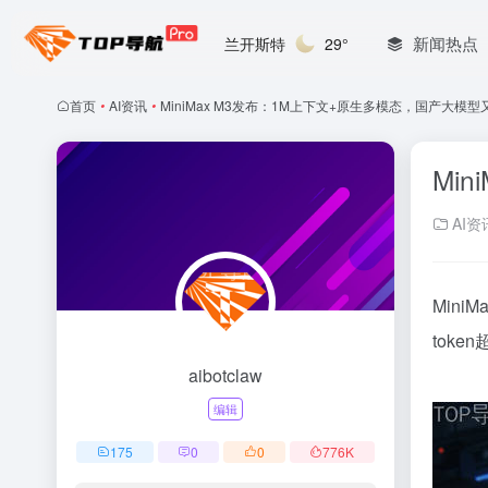
新闻热点
兰开斯特
29°
首页
•
AI资讯
•
MiniMax M3发布：1M上下文+原生多模态，国产大模
Mi
AI资
Min
tok
aibotclaw
编辑
175
0
0
776
K