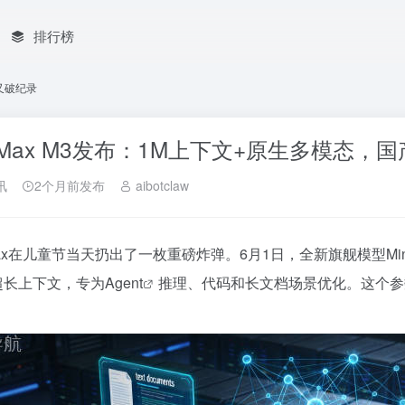
排行榜
型又破纪录
niMax M3发布：1M上下文+原生多模态
讯
2个月前发布
aibotclaw
iMax在儿童节当天扔出了一枚重磅炸弹。6月1日，全新旗舰模型Min
en超长上下文，专为
Agent
推理、代码和长文档场景优化。这个参