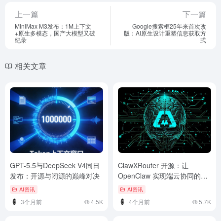
上一篇
下一篇
MiniMax M3发布：1M上下文
Google搜索框25年来首次改
+原生多模态，国产大模型又破
版：AI原生设计重塑信息获取方
纪录
式
相关文章
GPT-5.5与DeepSeek V4同日
ClawXRouter 开源：让
发布：开源与闭源的巅峰对决
OpenClaw 实现端云协同的智
能路由
AI资讯
AI资讯
3个月前
4.5K
4个月前
5.7K