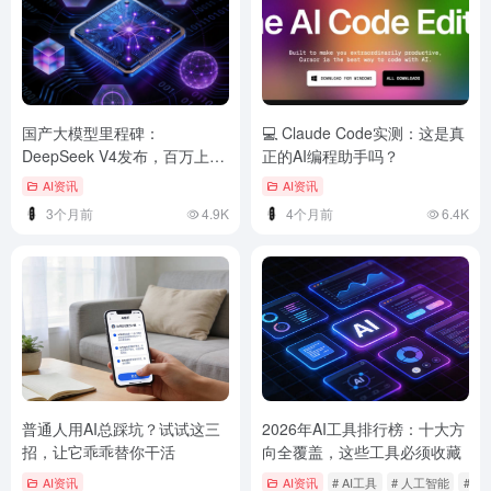
国产大模型里程碑：
💻 Claude Code实测：这是真
DeepSeek V4发布，百万上下
正的AI编程助手吗？
文+华为昇腾全适配
AI资讯
AI资讯
3个月前
4.9K
4个月前
6.4K
普通人用AI总踩坑？试试这三
2026年AI工具排行榜：十大方
招，让它乖乖替你干活
向全覆盖，这些工具必须收藏
AI资讯
AI资讯
# AI工具
# 人工智能
# 大