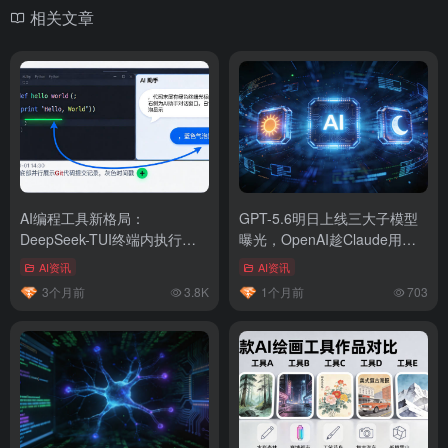
相关文章
AI编程工具新格局：
GPT-5.6明日上线三大子模型
DeepSeek-TUI终端内执行
曝光，OpenAI趁Claude用户
Grok Build入局
流失窗口期精准卡点
AI资讯
AI资讯
3个月前
3.8K
1个月前
703