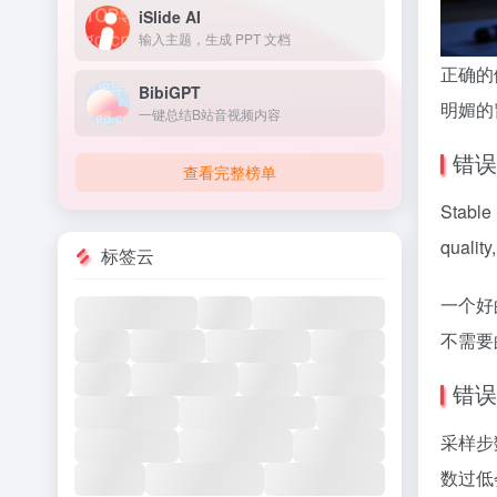
iSlide AI
输入主题，生成 PPT 文档
正确的
BibiGPT
明媚的
一键总结B站音视频内容
错误
查看完整榜单
Stab
quali
标签云
一个好的负
不需要的
错误
采样步
数过低