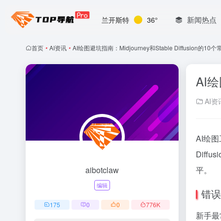
新闻热点
兰开斯特
36°
首页
•
AI资讯
•
AI绘图避坑指南：Midjourney和Stable Diffusion的1
AI绘
AI资
AI绘
Dif
aibotclaw
平。
编辑
错误
175
0
0
776
K
新手最