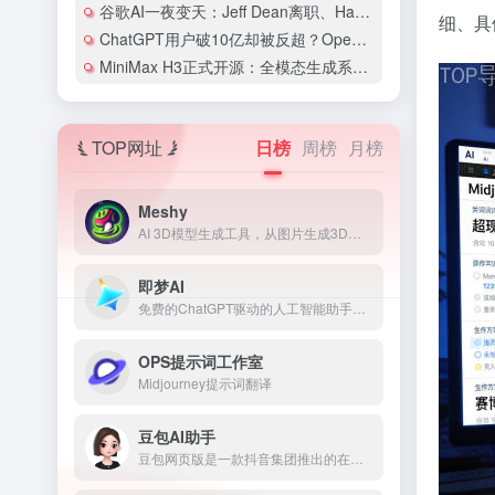
谷歌AI一夜变天：Jeff Dean离职、Hassabis卸任CEO，两大灵魂人物同日交棒
细、具
ChatGPT用户破10亿却被反超？OpenAI和Anthropic的竞争格局彻底变了
MiniMax H3正式开源：全模态生成系统首次开放权重，2K视频配价格仅为同类1/3
TOP网址
日榜
周榜
月榜
Meshy
AI 3D模型生成工具，从图片生成3D模型
即梦AI
免费的ChatGPT驱动的人工智能助手，住在你的浏览器的角落
OPS提示词工作室
Midjourney提示词翻译
豆包AI助手
豆包网页版是一款抖音集团推出的在线AI助手，基于云雀模型构建的在线使用的多功能人工智能工具和免费AI聊天机器人