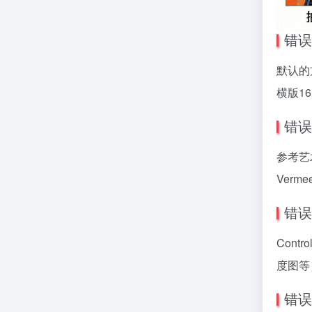
错误
默认的方
横版1
错误
参考艺术
Verm
错误
Cont
度图等
错误