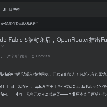
排行榜
on API：多模型协作能否成为最优解？
ude Fable 5被封杀后，OpenRouter推
？
讯
2个月前发布
aibotclaw
最强的AI模型被强制拔掉网线，开发者们陷入了前所未有的困境
年6月14日，就在Anthropic发布史上最强模型Claude Fa
访问。一时间，无数开发者哀嚎遍野——企业原本寄予厚望的代