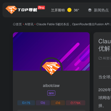
新闻热点
兰开斯特
36°
首页
•
AI资讯
•
Claude Fable 5被封杀后，OpenRouter推出Fusi
Cla
优解
AI资
当全球
aibotclaw
2026
编辑
球网络
175
0
0
776
K
择。