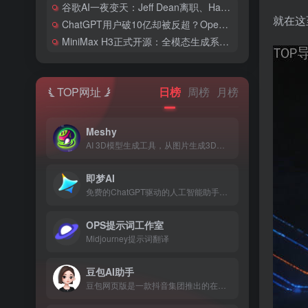
谷歌AI一夜变天：Jeff Dean离职、Hassabis卸任CEO，两大灵魂人物同日交棒
就在这
ChatGPT用户破10亿却被反超？OpenAI和Anthropic的竞争格局彻底变了
MiniMax H3正式开源：全模态生成系统首次开放权重，2K视频配价格仅为同类1/3
TOP网址
日榜
周榜
月榜
Meshy
AI 3D模型生成工具，从图片生成3D模型
即梦AI
免费的ChatGPT驱动的人工智能助手，住在你的浏览器的角落
OPS提示词工作室
Midjourney提示词翻译
豆包AI助手
豆包网页版是一款抖音集团推出的在线AI助手，基于云雀模型构建的在线使用的多功能人工智能工具和免费AI聊天机器人