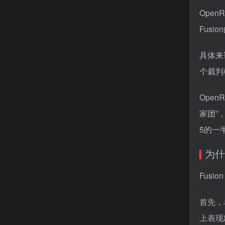
Open
Fus
具体来
个裁判
Open
家团”
5的一
为什
Fus
首先，
上表现