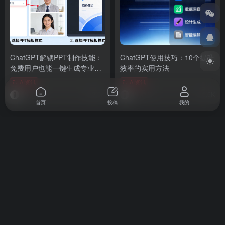
ChatGPT解锁PPT制作技能：
ChatGPT使用技巧：10个提升
免费用户也能一键生成专业演
效率的实用方法
示文稿
AI资讯
AI资讯
3个月前
3.8K
4个月前
5.5K
首页
投稿
我的
top.gd.cn导航，集AI资源、热门工具于一体，简约优雅的设
计风格