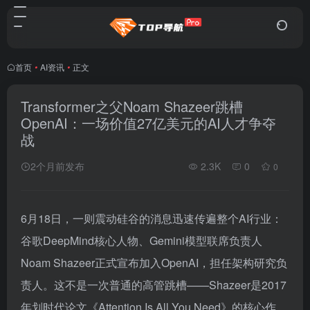
首页
•
AI资讯
•
正文
Transformer之父Noam Shazeer跳槽
OpenAI：一场价值27亿美元的AI人才争夺
战
2个月前发布
2.3K
0
0
6月18日，一则震动硅谷的消息迅速传遍整个AI行业：
谷歌DeepMind核心人物、Gemini模型联席负责人
Noam Shazeer正式宣布加入OpenAI，担任架构研究负
责人。这不是一次普通的高管跳槽——Shazeer是2017
年划时代论文《Attention Is All You Need》的核心作