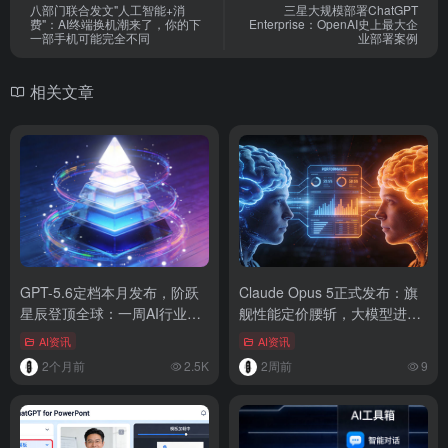
八部门联合发文"人工智能+消
三星大规模部署ChatGPT
费"：AI终端换机潮来了，你的下
Enterprise：OpenAI史上最大企
一部手机可能完全不同
业部署案例
相关文章
GPT-5.6定档本月发布，阶跃
Claude Opus 5正式发布：旗
星辰登顶全球：一周AI行业大
舰性能定价腰斩，大模型进入
事盘点
性价比厮杀时代
AI资讯
AI资讯
2个月前
2.5K
2周前
9