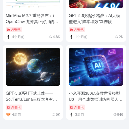
MiniMax M2.7 重磅发布：让
GPT-5.6掀起价格战：AI大模
OpenClaw 龙虾真正好用的秘
型进入”降本增效”新赛段
诀
AI资讯
AI资讯
4个月前
4.8K
1个月前
2K
GPT-5.6系列正式上线——
小米开源380亿参数世界模型
Sol/Terra/Luna三版本各有什
U0：用合成数据训练机器人，
么特点
成功率飙升26个百分点
AI资讯
AI资讯
4周前
5K
3周前
946