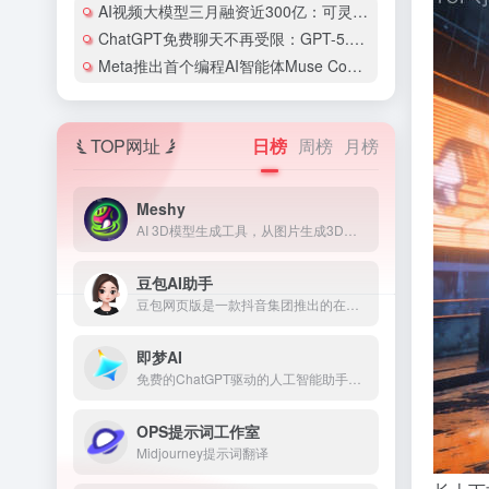
AI视频大模型三月融资近300亿：可灵AI估值剑指180亿美元
ChatGPT免费聊天不再受限：GPT-5.6 Sol与Luna双版本同步上线
Meta推出首个编程AI智能体Muse Code，用低价策略叫板Claude Code和Codex
TOP网址
日榜
周榜
月榜
Meshy
AI 3D模型生成工具，从图片生成3D模型
豆包AI助手
豆包网页版是一款抖音集团推出的在线AI助手，基于云雀模型构建的在线使用的多功能人工智能工具和免费AI聊天机器人
即梦AI
免费的ChatGPT驱动的人工智能助手，住在你的浏览器的角落
OPS提示词工作室
Midjourney提示词翻译