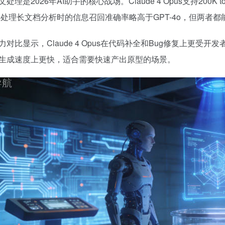
处理是2026年AI助手的核心战场。Claude 4 Opus支持200K 
ude处理长文档分析时的信息召回准确率略高于GPT-4o，但两
力对比显示，Claude 4 Opus在代码补全和Bug修复上更受开
生成速度上更快，适合需要快速产出原型的场景。