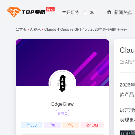
新闻热点
兰开斯特
26°
首页
•
AI资讯
•
Claude 4 Opus vs GPT-4o：2026年最强AI助手横评
Cla
AI资
2026
款产品
EdgeClaw
语言理
管理员
表现更
338
0
0
1.3
M