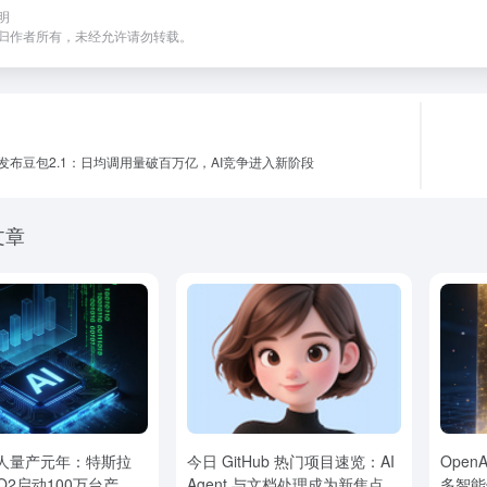
明
归作者所有，未经允许请勿转载。
发布豆包2.1：日均调用量破百万亿，AI竞争进入新阶段
文章
人量产元年：特斯拉
今日 GitHub 热门项目速览：AI
Open
s Q2启动100万台产能
Agent 与文档处理成为新焦点
多智能