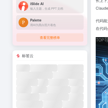
长上下文
iSlide AI
Cla
输入主题，生成 PPT 文档
Palette
代码能
用AI为黑白照片着色
在代码
查看完整榜单
标签云