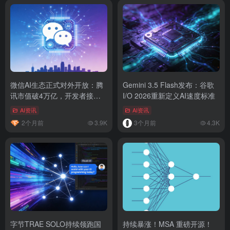
微信AI生态正式对外开放：腾
Gemini 3.5 Flash发布：谷歌
讯市值破4万亿，开发者接入
I/O 2026重新定义AI速度标准
通道已开启
AI资讯
AI资讯
2个月前
3.9K
3个月前
4.3K
字节TRAE SOLO持续领跑国
持续暴涨！MSA 重磅开源！