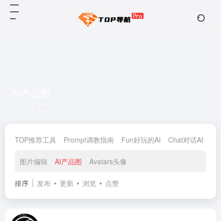
AI产品图
共 10 篇网址
TOP推荐工具
Prompt调教指南
Fun好玩的AI
Chat对话AI
De
图片编辑
AI产品图
Avatars头像
排序
发布
更新
浏览
点赞