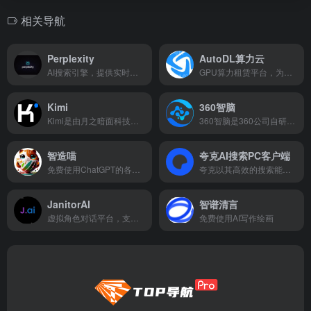
相关导航
Perplexity
AutoDL算力云
AI搜索引擎，提供实时网络信息和准确答案
GPU算力租赁平台，为AI训练和推理提供灵活算力
Kimi
360智脑
Kimi是由月之暗面科技有限公司开发的智能聊天助手，旨在为用户提供高效、智能和友好的交流体验。作为一款先进的人工智能产品，Kimi集成了多种功能和特点，使其能够满足用户在多种场景下的沟通需求。
360智脑是360公司自研的认知型通用大模型，依托于360多年积累的大算力、大数据、工程化等关键优势，集成了360GPT大模型、360CV大模型、360多模态大模型技术能力
智造喵
夸克AI搜索PC客户端
免费使用ChatGPT的各种使用场景
夸克以其高效的搜索能力和用户友好的设计受到广泛好评。无论是日常搜索、文件存储还是移动办公，夸克都能提供满意的解决方案。
JanitorAI
智谱清言
虚拟角色对话平台，支持创建NSFW内容
免费使用AI写作绘画