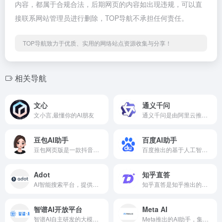
内容，都属于合规合法，后期网页的内容如出现违规，可以直
接联系网站管理员进行删除，TOP导航不承担任何责任。
TOP导航致力于优质、实用的网络站点资源收集与分享！
相关导航
文心
通义千问
文小言,最懂你的AI朋友
通义千问是由阿里云推出的一种超大规模语言模型，它可以理解和回答各种领域的问题，包括常见、复杂甚至是少见的问题。它不仅是一个效率助手，也是一个点子生成机，可以帮助用户完成各种任务，如写邮件、写文章、写脚本、写情书、写诗等。此外，它还能提供娱乐功能，比如讲笑话、唱歌等。
豆包AI助手
百度AI助手
豆包网页版是一款抖音集团推出的在线AI助手，基于云雀模型构建的在线使用的多功能人工智能工具和免费AI聊天机器人
百度推出的基于人工智能技术构建的在线聊天机器人，能够与用户进行自然语言交互，并提供各种实用的信息和帮助。
Adot
知乎直答
AI智能搜索平台，提供精准的信息检索服务
知乎直答是知乎推出的一项基于人工智能技术的搜索问答服务。它利用AI大模型技术，为用户提供智能搜索和可靠的回答，使得用户能够快速找到最相关的答案和专业的知乎答主。
智谱AI开放平台
Meta AI
智谱AI自主研发的大模型开放平台，提供API调用服务
Meta推出的AI助手，集成Facebook和Instagr...