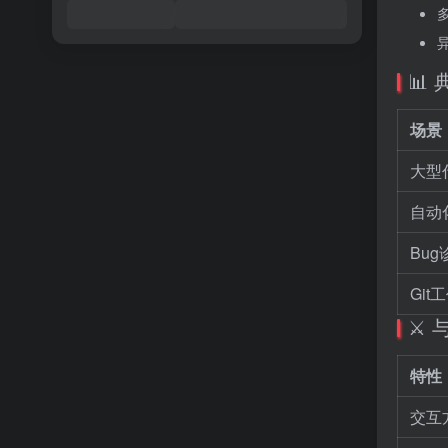
📊
场景
大型
自动
Bu
Gi
⚔️
特性
交互