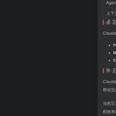
Age
上下
💰 
Clau
P
M
E
🎯 
Clau
帮你完
当然它
程效率