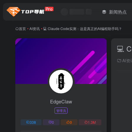
新闻热点
首页
•
AI资讯
•
💻 Claude Code实测：这是真正的AI编程助手吗？
💻
AI资
EdgeClaw
管理员
338
0
0
1.3
M