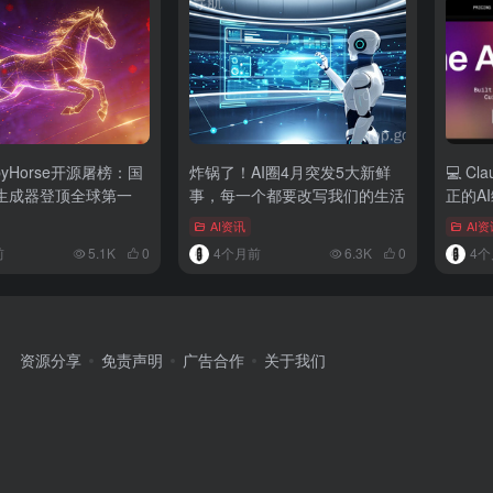
pyHorse开源屠榜：国
炸锅了！AI圈4月突发5大新鲜
💻 C
频生成器登顶全球第一
事，每一个都要改写我们的生活
正的A
AI资讯
AI资
前
5.1K
0
4个月前
6.3K
0
4个
资源分享
免责声明
广告合作
关于我们