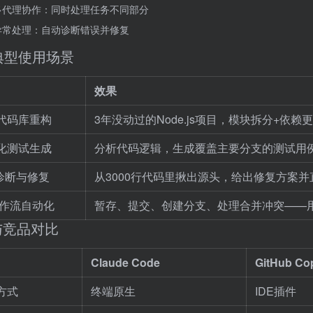
多代理协作：同时处理任务不同部分
异常处理：自动诊断错误并修复
 典型使用场景
效果
代码库重构
3年没动过的Node.js项目，模块拆分+依
化测试生成
分析代码逻辑，生成覆盖主要分支的测试用
g诊断与修复
从3000行代码里揪出源头，给出修复方案并
t工作流自动化
暂存、提交、创建分支、处理合并冲突——
 与竞品对比
Claude Code
GitHub Cop
方式
终端原生
IDE插件