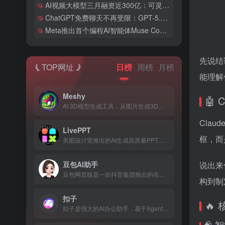
AI视频大模型三月融资近300亿：可灵AI估值剑指180亿美元
ChatGPT免费聊天不再受限：GPT-5.6 Sol与Luna双版本同步上线
Meta推出首个编程AI智能体Muse Code，用低价策略叫板Claude Code和Codex
先说结
TOP网址
日榜
周榜
月榜
能理解
Meshy
🤖 
AI 3D模型生成工具，从图片生成3D模型
Clau
LivePPT
框，而
美图设计室推出的AI生成高质量PPT工具
说出来
豆包AI助手
豆包网页版是一款抖音集团推出的在线AI助手，基于云雀模型构建的在线使用的多功能人工智能工具和免费AI聊天机器人
构到制
扣子
🔥
扣子是强大的AI办公助手，基于Agent技术，集成了AI写作、AI PPT生成、AI表格处理、AI设计、AI播客、AI生图与AI视频等全功能。扣子助力财经分析、市场营销等多场景办公任务自动化，全面提升工作效率。
🧠