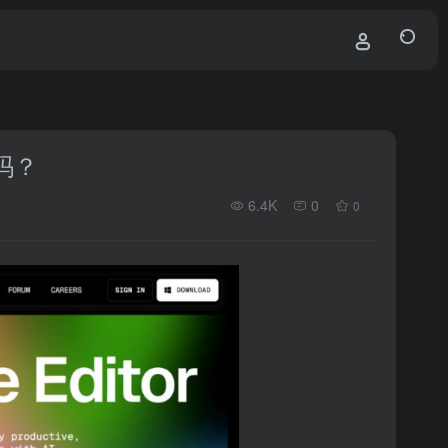
手吗？
6.4K
0
0