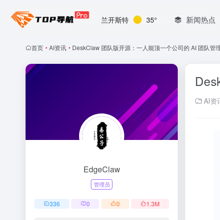
新闻热点
兰开斯特
35°
首页
•
AI资讯
•
DeskClaw 团队版开源：一人能顶一个公司的 AI 团队管
De
AI资
EdgeClaw
管理员
336
0
0
1.3
M