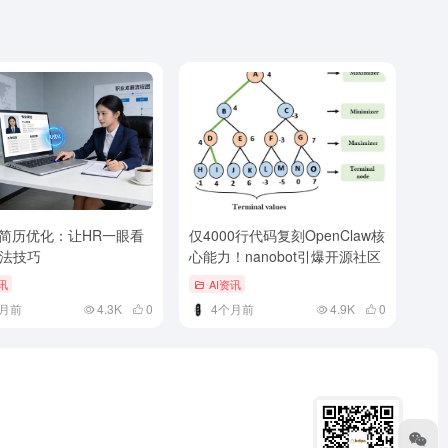
助简历优化：让HR一眼看
仅4000行代码复刻OpenClaw核
法技巧
心能力！nanobot引爆开源社区
讯
AI资讯
月前
4.3K
0
4个月前
4.9K
0