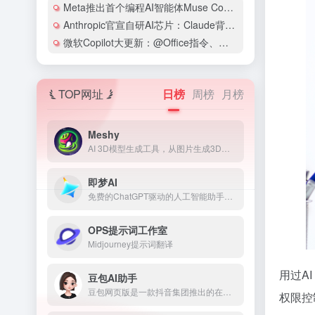
Meta推出首个编程AI智能体Muse Code，用低价策略叫板Claude Code和Codex
Anthropic官宣自研AI芯片：Claude背后的算力野心，AI公司为何纷纷走向“软硬一体”？
微软Copilot大更新：@Office指令、浏览器自动化、数字员工市场，办公效率要变天
TOP网址
日榜
周榜
月榜
Meshy
AI 3D模型生成工具，从图片生成3D模型
即梦AI
免费的ChatGPT驱动的人工智能助手，住在你的浏览器的角落
OPS提示词工作室
Midjourney提示词翻译
用过A
豆包AI助手
豆包网页版是一款抖音集团推出的在线AI助手，基于云雀模型构建的在线使用的多功能人工智能工具和免费AI聊天机器人
权限控