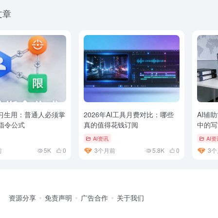
文章
实习生用：普通人必须掌
2026年AI工具月费对比：哪些
AI辅
指令公式
真的值得花钱订阅
中的写
AI资讯
AI资
前
5K
0
3个月前
5.8K
0
3个
资源分享
免责声明
广告合作
关于我们