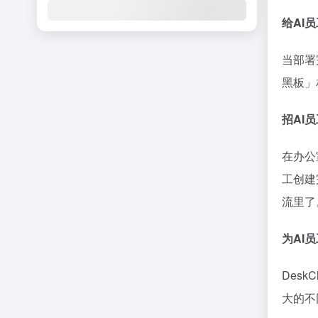
给AI
当部署
黑板」
招AI
在办公
工创建
流里了
为AI
Des
大的不