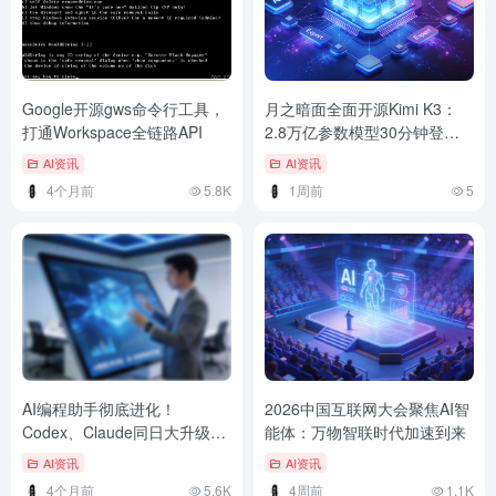
Google开源gws命令行工具，
月之暗面全面开源Kimi K3：
打通Workspace全链路API
2.8万亿参数模型30分钟登
顶，开源AI进入新纪元
AI资讯
AI资讯
4个月前
5.8K
1周前
5
AI编程助手彻底进化！
2026中国互联网大会聚焦AI智
Codex、Claude同日大升级藏
能体：万物智联时代加速到来
行业终极趋势
AI资讯
AI资讯
4个月前
5.6K
4周前
1.1K