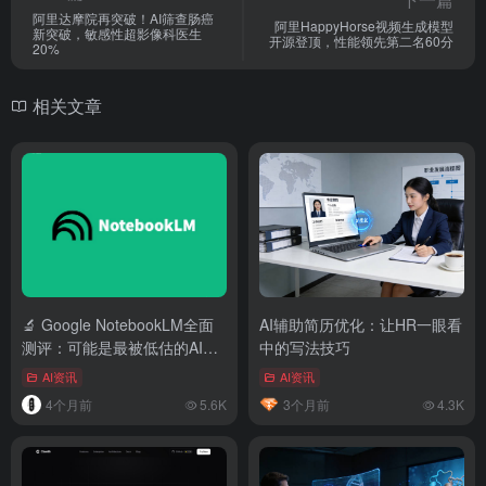
阿里达摩院再突破！AI筛查肠癌
阿里HappyHorse视频生成模型
新突破，敏感性超影像科医生
开源登顶，性能领先第二名60分
20%
相关文章
🔬 Google NotebookLM全面
AI辅助简历优化：让HR一眼看
测评：可能是最被低估的AI研
中的写法技巧
究神器
AI资讯
AI资讯
4个月前
5.6K
3个月前
4.3K