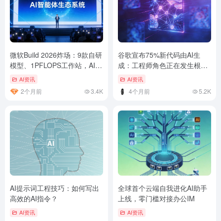
微软Build 2026炸场：9款自研
谷歌宣布75%新代码由AI生
模型、1PFLOPS工作站，AI新
成：工程师角色正在发生根本
纪元开启
性转变
AI资讯
AI资讯
2个月前
3.4K
4个月前
5.2K
AI提示词工程技巧：如何写出
全球首个云端自我进化AI助手
高效的AI指令？
上线，零门槛对接办公IM
AI资讯
AI资讯