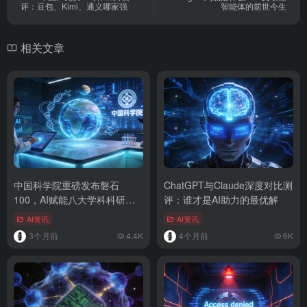
评：豆包、Kimi、通义哪家强
智能体的前世今生
相关文章
中国科学院重磅发布磐石
ChatGPT与Claude深度对比测
100，AI赋能八大学科科研突
评：谁才是AI助力的最优解
破
AI资讯
AI资讯
3个月前
4.4K
4个月前
6K