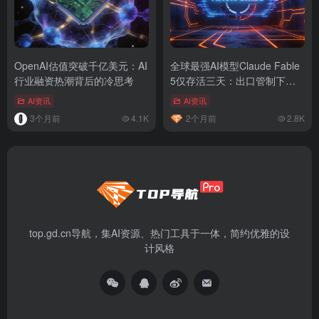
OpenAI估值突破千亿美元：AI
全球最强AI模型Claude Fable
行业融资热潮背后的冷思考
5仅存活三天：出口管制下的
「临时通行证」困局
AI资讯
AI资讯
3个月前
4.1K
2个月前
2.8K
top.gd.cn导航，集AI资源、热门工具于一体，简约优雅的设
计风格