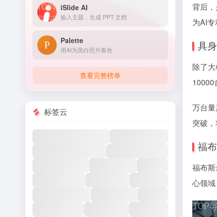
背后，
iSlide AI
输入主题，生成 PPT 文档
为AI
Palette
具身
用AI为黑白照片着色
除了大
查看完整榜单
100
万台量
标签云
突破，
福布
福布斯
心领域