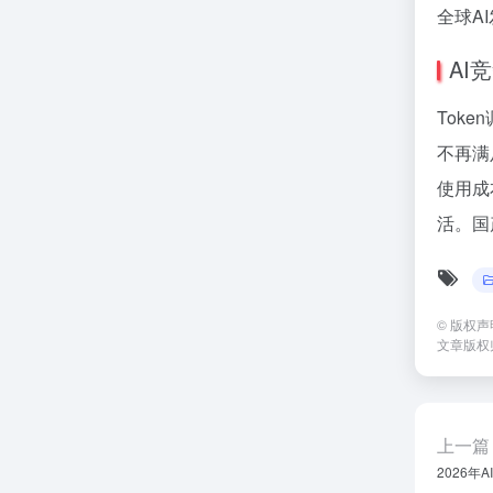
全球A
AI
Tok
不再满
使用成
活。国
©
版权声
文章版权
上一篇
2026