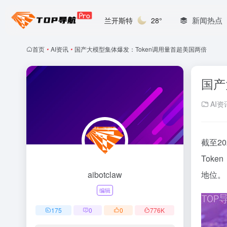
新闻热点
兰开斯特
28°
首页
•
AI资讯
•
国产大模型集体爆发：Token调用量首超美国两倍
国产
AI资
截至2
Tok
aibotclaw
地位。
编辑
175
0
0
776
K