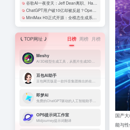
谷歌AI一夜变天：Jeff Dean离职、Hassabis卸任CEO，两大灵魂人物同日交棒
ChatGPT用户破10亿却被反超？OpenAI和Anthropic的竞争格局彻底变了
MiniMax H3正式开源：全模态生成系统首次开放权重，2K视频配价格仅为同类1/3
TOP网址
日榜
周榜
月榜
Meshy
AI 3D模型生成工具，从图片生成3D模型
豆包AI助手
豆包网页版是一款抖音集团推出的在线AI助手，基于云雀模型构建的在线使用的多功能人工智能工具和免费AI聊天机器人
即梦AI
免费的ChatGPT驱动的人工智能助手，住在你的浏览器的角落
OPS提示词工作室
国产大
Midjourney提示词翻译
能与性