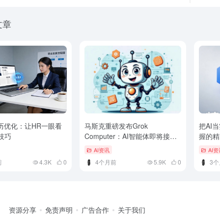
文章
简历优化：让HR一眼看
马斯克重磅发布Grok
把AI
技巧
Computer：AI智能体即将接管
握的精
你的电脑
AI资讯
AI资
前
4.3K
0
4个月前
5.9K
0
3个
资源分享
免责声明
广告合作
关于我们