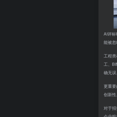
AI评
能被忽
工程类
工、B
确无误
更重要
创新性
对于招
企业投