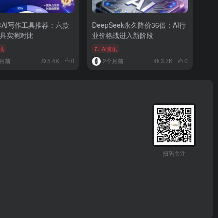
6年AI写作工具推荐：六款
DeepSeek永久降价36倍：AI行
具实测对比
业价格战进入新阶段
讯
AI资讯
月前
5.4K
0
2个月前
3.7K
0
扫码关注