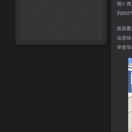
能
推
到20
政策覆
这意味
审查等