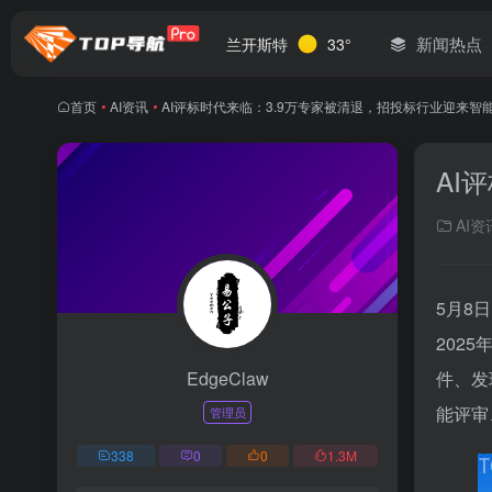
新闻热点
兰开斯特
33°
首页
•
AI资讯
•
AI评标时代来临：3.9万专家被清退，招投标行业迎来智
AI
AI资
5月8
202
EdgeClaw
件、发
能评审
管理员
338
0
0
1.3
M