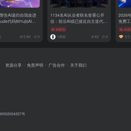
pic警告AI递归自我改进
1134名AI从业者联名签署公开
202
aude代码80%由AI编
信：前沿AI或已接近自主迭代临
免费工
界点，呼吁建立全球刹车机制
AI资讯
AI资
前
2.6K
0
1周前
83
0
3个
资源分享
免责声明
广告合作
关于我们
002004357号