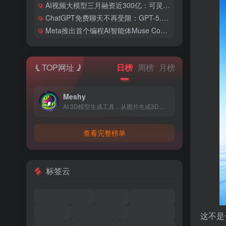
AI视频大模型三月融资近300亿：可灵AI估值剑指180亿美元
ChatGPT免费聊天不再受限：GPT-5.6 Sol与Luna双版本同步上线
Meta推出首个编程AI智能体Muse Code，用低价策略叫板Claude Code和Codex
TOP网址
日榜
周榜
月榜
Meshy
AI 3D模型生成工具，从图片生成3D模型
查看完整榜单
标签云
这不是