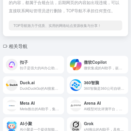
的内容，都属于合规合法，后期网页的内容如出现违规，可以
直接联系网站管理员进行删除，TOP导航不承担任何责任。
TOP导航致力于优质、实用的网络站点资源收集与分享！
相关导航
扣子
微软Copilot
扣子是强大的AI办公助手，基于Agent技术，集成了AI写作、AI PPT生成、AI表格处理、AI设计、AI播客、AI生图与AI视频等全功能。扣子助力财经分析、市场营销等多场景办公任务自动化，全面提升工作效率。
微软集成的AI助手，嵌入Windows和Office产品
Duck.ai
360智脑
DuckDuckGo的AI搜索助手，保护隐私的搜索体验
360智脑是360公司自研的认知型通用大模型，依托于360多年积累的大算力、大数据、工程化等关键优势，集成了360GPT大模型、360CV大模型、360多模态大模型技术能力
Meta AI
Arena AI
Meta推出的AI助手，集成Facebook和Instagr...
AI模型对比评测平台，评估不同AI模型性能
AI小聚
Grok
AI小聚是一个提供智能对话、文本创作和艺术绘画服务的在线平台
xAI推出的AI助手，具有实时信息获取能力