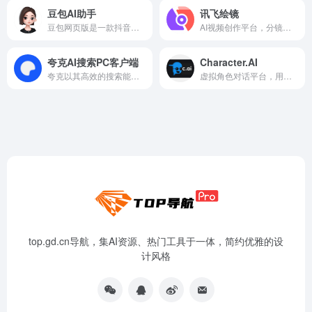
豆包AI助手
讯飞绘镜
豆包网页版是一款抖音集团推出的在线AI助手，基于云雀模型构建的在线使用的多功能人工智能工具和免费AI聊天机器人
AI视频创作平台，分镜自动拆分，画面一键生成。支持短剧、MV、预告片多题材。描述及创作，短视频轻松生成。
夸克AI搜索PC客户端
Character.AI
夸克以其高效的搜索能力和用户友好的设计受到广泛好评。无论是日常搜索、文件存储还是移动办公，夸克都能提供满意的解决方案。
虚拟角色对话平台，用户可创建和互动AI角色
top.gd.cn导航，集AI资源、热门工具于一体，简约优雅的设
计风格