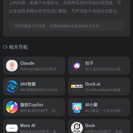
上的内容，都属于合规合法，后期网页的内容如出现违规，可
以直接联系网站管理员进行删除，TOP导航不承担任何责任。
TOP导航致力于优质、实用的网络站点资源收集与分享！
相关导航
Claude
扣子
Anthropic推出的AI助手，注重安全性和有益性
扣子是强大的AI办公助手，基于Agent技术，集成了AI写作、AI PPT生成、AI表格处理、AI设计、AI播客、AI生图与AI视频等全功能。扣子助力财经分析、市场营销等多场景办公任务自动化，全面提升工作效率。
360智脑
Duck.ai
360智脑是360公司自研的认知型通用大模型，依托于360多年积累的大算力、大数据、工程化等关键优势，集成了360GPT大模型、360CV大模型、360多模态大模型技术能力
DuckDuckGo的AI搜索助手，保护隐私的搜索体验
微软Copilot
AI小聚
微软集成的AI助手，嵌入Windows和Office产品
AI小聚是一个提供智能对话、文本创作和艺术绘画服务的在线平台
Meta AI
Grok
Meta推出的AI助手，集成Facebook和Instagr...
xAI推出的AI助手，具有实时信息获取能力