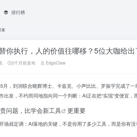
排行榜
答案
I替你执行，人的价值往哪移？5位大咖给
讯
2个月前发布
EdgeClaw
6年5月，刘润联合晓辉博士、卡兹克、小声比比、罗振宇完成了一
作出发，不约而同地指向同一个判断：AI正在把“实现”变便宜
贵问题，比学会新
工具
更重要
开场就定调：AI落地的关键，不是你用了多少工具，而是你有没