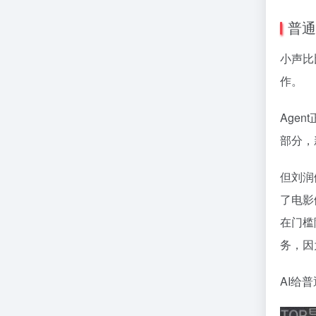
普通
小声比
作。
Age
部分，
但刘润
了电影
在门槛
务，因
AI给