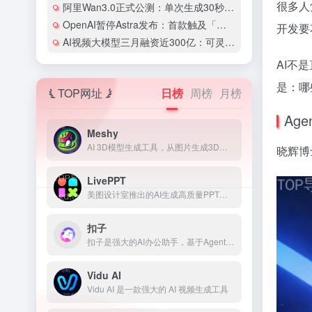
很多人
阿里Wan3.0正式公测：单次生成30秒视频，AI短片创作进入「镜头语言」时代
OpenAI暂停Astra发布：首款触及「关键」网络安全级别的AI模型意味着什么
开发要
AI视频大模型三月融资近300亿：可灵AI估值剑指180亿美元
AI不
是：哪
TOP网址
日榜
周榜
月榜
Ag
Meshy
AI 3D模型生成工具，从图片生成3D模型
晓辉博
LivePPT
美图设计室推出的AI生成高质量PPT工具
扣子
扣子是强大的AI办公助手，基于Agent技术，集成了AI写作、AI PPT生成、AI表格处理、AI设计、AI播客、AI生图与AI视频等全功能。扣子助力财经分析、市场营销等多场景办公任务自动化，全面提升工作效率。
Vidu AI
Vidu AI 是一款强大的 AI 视频生成工具