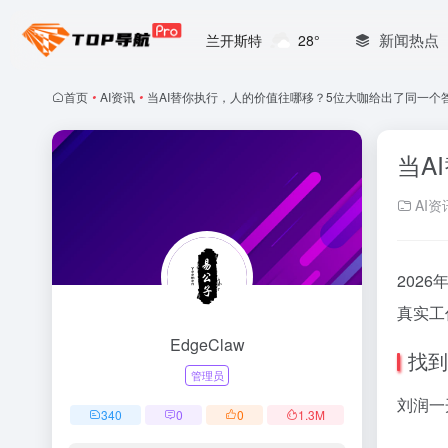
新闻热点
兰开斯特
28°
首页
•
AI资讯
•
当AI替你执行，人的价值往哪移？5位大咖给出了同一个
当A
AI资
202
真实工
EdgeClaw
找到
管理员
刘润一
340
0
0
1.3
M