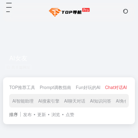
AI女友
共 0 篇网址
TOP推荐工具
Prompt调教指南
Fun好玩的AI
Chat对话AI
De
AI智能助理
AI搜索引擎
AI聊天对话
AI知识问答
AI角色扮演
排序
发布
更新
浏览
点赞