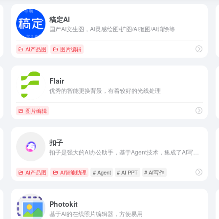
稿定AI
国产AI文生图，AI灵感绘图/扩图/AI抠图/AI消除等
AI产品图
图片编辑
Flair
优秀的智能更换背景，有着较好的光线处理
图片编辑
扣子
扣子是强大的AI办公助手，基于Agent技术，集成了AI写作、AI PPT生成、AI表格处理、AI设计、AI播客、AI生图与AI视频等全功能。扣子助力财经分析、市场营销等多场景办公任务自动化，全面提升工作效率。
AI产品图
AI智能助理
# Agent
# AI PPT
# AI写作
Photokit
基于AI的在线照片编辑器，方便易用