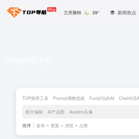
新闻热点
兰开斯特
29°
Design设计AI
共 29 篇网址
TOP推荐工具
Prompt调教指南
Fun好玩的AI
Chat对话A
图片编辑
AI产品图
Avatars头像
排序
发布
更新
浏览
点赞