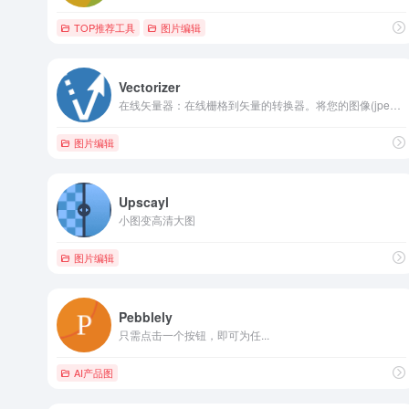
TOP推荐工具
图片编辑
Vectorizer
在线矢量器：在线栅格到矢量的转换器。将您的图像(jpeg、jpg或png)转换为可缩放和清晰的矢量图片(SVG、EPS、DXF)
图片编辑
Upscayl
小图变高清大图
图片编辑
Pebblely
只需点击一个按钮，即可为任...
AI产品图