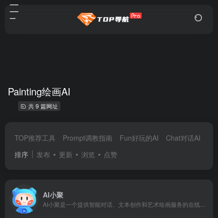
Painting绘画AI
共 9 篇网址
TOP推荐工具
Prompt调教指南
Fun好玩的AI
Chat对话AI
De
排序
发布
更新
浏览
点赞
AI小聚
AI小聚是一个提供智能对话、文本创作和艺术绘画服务的在线平台