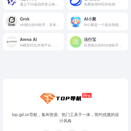
通义千问是由阿里云推出的一种超大规模语言模型，它可以理解和回答各种领域的问题，包括常见、复杂甚至是少见的问题。它不仅是一个效率助手，也是一个点子生成机，可以帮助用户完成各种任务，如写邮件、写文章、写脚本、写情书、写诗等。此外，它还能提供娱乐功能，比如讲笑话、唱歌等。
免费使用AI写作绘画
Grok
AI小聚
xAI推出的AI助手，具有实时信息获取能力
AI小聚是一个提供智能对话、文本创作和艺术绘画服务的在线平台
Arena AI
法行宝
AI模型对比评测平台，评估不同AI模型性能
百度推出的AI法律助手，提供法律咨询、文书生成等服务
top.gd.cn导航，集AI资源、热门工具于一体，简约优雅的设
计风格